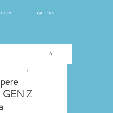
CITORI
GALLERY
pere
lla GEN Z
a