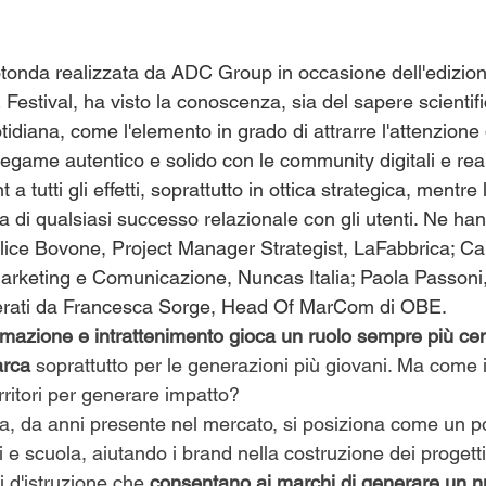
tonda realizzata da ADC Group in occasione dell'edizio
estival, ha visto la conoscenza, sia del sapere scientif
tidiana, come l'elemento in grado di attrarre l'attenzione 
egame autentico e solido con le community digitali e real
a tutti gli effetti, soprattutto in ottica strategica, mentre 
a di qualsiasi successo relazionale con gli utenti. Ne ha
ice Bovone, Project Manager Strategist, LaFabbrica; Car
arketing e Comunicazione, Nuncas Italia; Paola Passoni,
derati da Francesca Sorge, Head Of MarCom di OBE.
ormazione e intrattenimento gioca un ruolo sempre più cen
rca 
soprattutto per le generazioni più giovani. Ma come 
rritori per generare impatto?
a, da anni presente nel mercato, si posiziona come un po
ni e scuola, aiutando i brand nella costruzione dei progett
ti d'istruzione che 
consentano ai marchi di generare un n