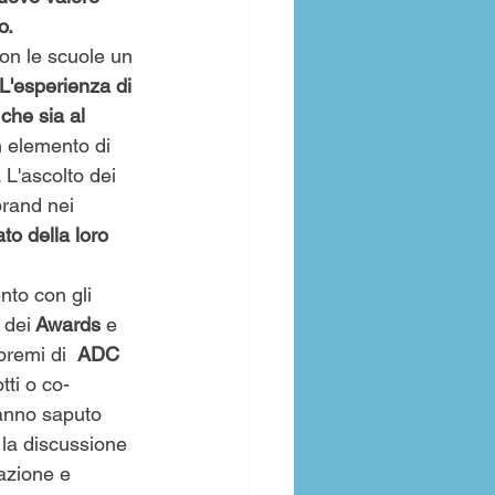
o.
on le scuole un 
L'esperienza di 
che sia al 
 elemento di 
 L'ascolto dei 
brand nei 
to della loro 
to con gli 
 dei
 Awards
 e 
 premi di
  ADC 
tti o co-
anno saputo 
 la discussione 
azione e 