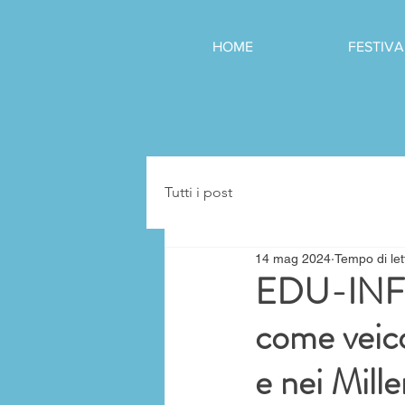
HOME
FESTIVA
Tutti i post
14 mag 2024
Tempo di let
EDU-INFO
come veico
e nei Mille