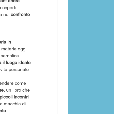
ment andrà 
 esperti, 
a nel 
confronto 
ria in 
 materie oggi 
a semplice 
 il luogo ideale 
 vita personale 
rendere come 
me,
 un libro che 
piccoli incontri 
na macchia di 
te 