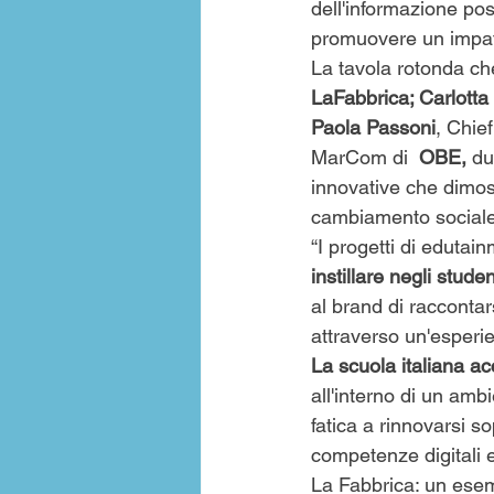
dell'informazione pos
promuovere un impatt
La tavola rotonda ch
LaFabbrica; Carlott
Paola Passoni
, Chief
MarCom di  
OBE, 
du
innovative che dimost
cambiamento sociale 
“I progetti di edutai
instillare negli stude
al brand di racconta
attraverso un'esperie
La scuola italiana acc
all'interno di un amb
fatica a rinnovarsi s
competenze digitali e
La Fabbrica: un esem