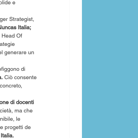
olide e 
er Strategist,  
uncas Italia; 
, Head Of 
ategie 
el generare un 
efiggono di 
a.
 Ciò consente 
concreto, 
ione di docenti
ocietà, ma che 
ibile, le 
e progetti de 
talia.