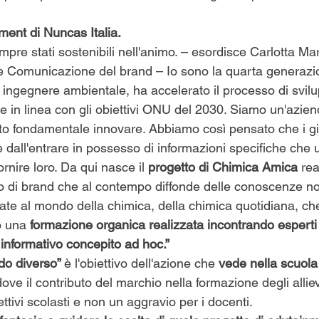
nment di Nuncas Italia.
pre stati sostenibili nell'animo. – esordisce Carlotta Ma
 e Comunicazione del brand – Io sono la quarta generazio
 ingegnere ambientale, ha accelerato il processo di svilu
le in linea con gli obiettivi ONU del 2030. Siamo un'azien
to fondamentale innovare. Abbiamo così pensato che i gi
 dall'entrare in possesso di informazioni specifiche che 
rnire loro. Da qui nasce il 
progetto di Chimica Amica
 re
o di brand che al contempo diffonde delle conoscenze non
gate al mondo della chimica, della chimica quotidiana, ch
o una 
formazione organica realizzata incontrando esperti 
informativo concepito ad hoc.”
do diverso” 
è l'obiettivo dell'azione che 
vede nella scuola
dove il contributo del marchio nella formazione degli allie
ettivi scolasti e non un aggravio per i docenti.