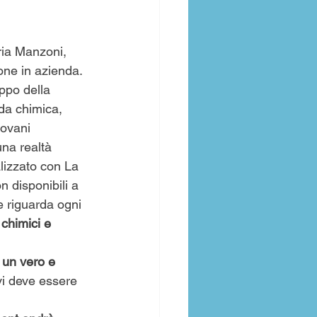
ria Manzoni, 
ne in azienda. 
ppo della 
da chimica,  
ovani 
una realtà 
alizzato con La 
 disponibili a 
e riguarda ogni 
chimici e 
 un vero e 
vi deve essere 