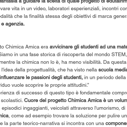
 fantasia a guidare la scelta di quale progetto di edutain
vare vita in un video, laboratori esperienziali, incontri con
alità che la finalità stessa degli obiettivi di marca gener
d e agenzia.
etto Chimica Amica era 
avvicinare gli studenti ad una mate
“Siamo in una fase storica di riscoperta del mondo STEM,
mentre la chimica non lo è, ha meno visibilità. Da quest
'idea della progettualità, che ha visto nella 
scuola media
influenzare le passioni
degli studenti,
 in un periodo della
viduo vuole scoprire le proprie attitudini.”
erienza di successo di questo tipo è fondamentale comp
 scolastici. 
Cuore del progetto Chimica Amica è un volu
 episodici ingaggianti, veicolati attraverso l'umorismo, di 
mica
, come ad esempio trovare la soluzione per pulire u
e la parte teorico-narrativa si incontra con una 
componen