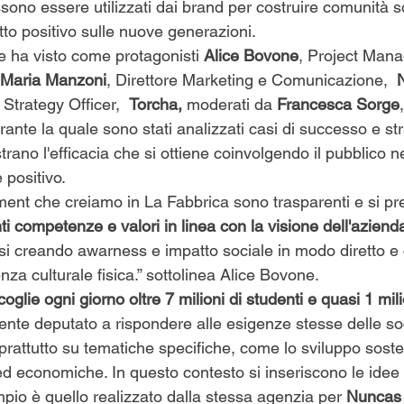
sono essere utilizzati dai brand per costruire comunità s
o positivo sulle nuove generazioni.
e ha visto come protagonisti 
Alice Bovone
, Project Manag
a Maria Manzoni
, Direttore Marketing e Comunicazione,  
N
 Strategy Officer,  
Torcha, 
moderati da 
Francesca Sorge
rante la quale sono stati analizzati casi di successo e str
rano l'efficacia che si ottiene coinvolgendo il pubblico n
positivo.
nment che creiamo in La Fabbrica sono trasparenti e si pr
nti competenze e valori in linea con la visione dell'aziend
rsi creando awarness e impatto sociale in modo diretto e 
nza culturale fisica.” sottolinea Alice Bovone.
oglie ogni giorno oltre 7 milioni di studenti e quasi 1 mil
iente deputato a rispondere alle esigenze stesse delle s
oprattutto su tematiche specifiche, come lo sviluppo sosten
d economiche. In questo contesto si inseriscono le idee 
pio è quello realizzato dalla stessa agenzia per 
Nuncas I