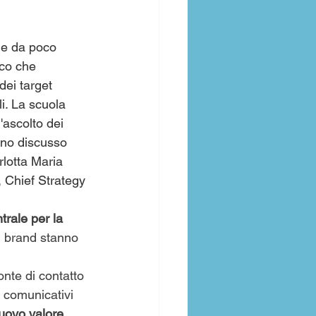
ne da poco 
ico che 
dei target 
i. La scuola 
l'ascolto dei 
nno discusso 
lotta Maria 
 Chief Strategy 
trale per la 
i brand stanno 
nte di contatto 
i comunicativi 
uovo valore 