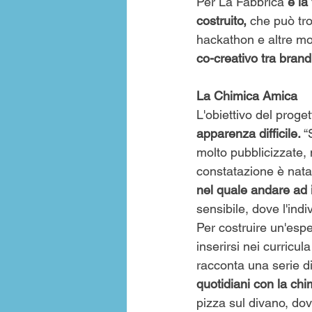
Per La Fabbrica 
è la
costruito,
 che può tro
hackathon e altre mod
co-creativo tra bran
La Chimica Amica
L'obiettivo del prog
apparenza difficile.
 
molto pubblicizzate, 
constatazione è nata l
nel quale andare ad 
sensibile, dove l'indi
Per costruire un'esp
inserirsi nei curricula
racconta una serie di
quotidiani con la chi
pizza sul divano, dov