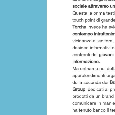
sociale attraverso un
Questa la prima testi
touch point di grande
Torcha
 invece ha ev
contempo intrattenim
vicinanza all'editore,
desideri informativi d
confronti dei 
giovani 
informazione.
Ma entriamo nel dett
approfondimenti orga
della seconda dei
 Br
Group  
dedicati ai p
prodotti da un brand
comunicare in maniera
ha tenuto banco il te