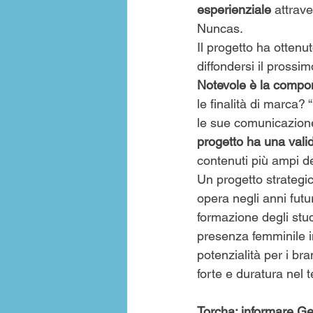
esperienziale
 attrav
Nuncas.
Il progetto ha ottenu
diffondersi il prossim
Notevole è la compone
le finalità di marca?
le sue comunicazion
progetto ha una valid
contenuti più ampi del
Un progetto strategic
opera negli anni futu
formazione degli stu
presenza femminile in
potenzialità per i br
forte e duratura nel
Torcha: informare Gen