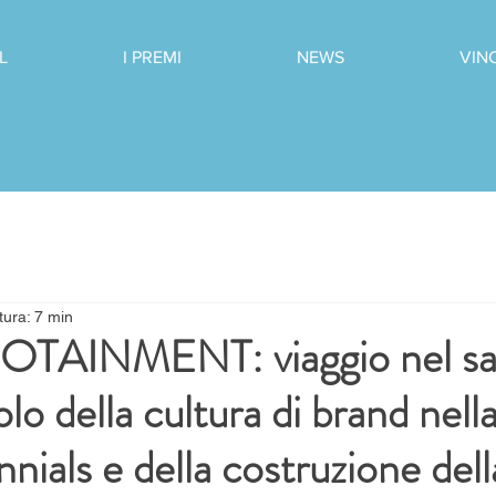
L
I PREMI
NEWS
VIN
tura: 7 min
TAINMENT: viaggio nel sa
lo della cultura di brand ne
nnials e della costruzione dell