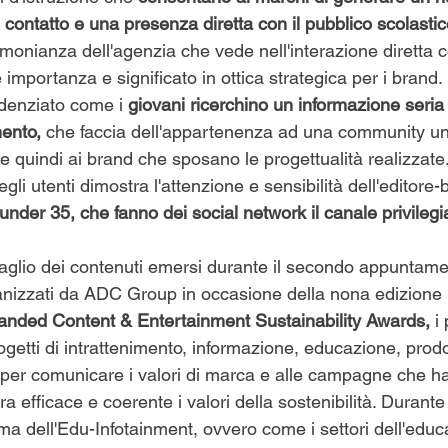
 contatto e una presenza diretta con il pubblico scolastic
monianza dell'agenzia che vede nell'interazione diretta c
 importanza e significato in ottica strategica per i brand. 
idenziato come i
 giovani ricerchino un informazione seria 
ento, 
che faccia dell'appartenenza ad una community un
 e quindi ai brand che sposano le progettualità realizzate.
egli utenti dimostra l'attenzione e sensibilità dell'editore-
under 35, che fanno dei social network il canale privilegia
aglio dei contenuti emersi durante il secondo appuntamen
nizzati da ADC Group in occasione della nona edizione 
anded Content & Entertainment Sustainability Awards,
 i
rogetti di intrattenimento, informazione, educazione, prodo
 per comunicare i valori di marca e alle campagne che h
 efficace e coerente i valori della sostenibilità. Durante
ma dell'Edu-Infotainment, ovvero come i settori dell'educ