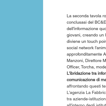
La seconda tavola ro
conclusasi del BC&E F
dell'informazione quo
giovani, creando un l
diviene un touch point 
social network l'anim
approfonditamente Al
Manzoni, Direttore M
Officer, Torcha, mo
L'ibridazione tra inf
comunicazione di ma
affrontando questi te
L'agenzia La Fabbric
tra aziende-istituzio
all'interno degli istitu