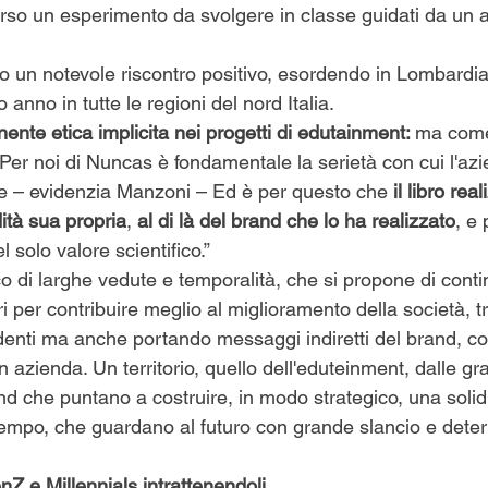
erso un esperimento da svolgere in classe guidati da un
to un notevole riscontro positivo, esordendo in Lombardia
o anno in tutte le regioni del nord Italia.
nte etica implicita nei progetti di edutainment: 
ma come
 “Per noi di Nuncas è fondamentale la serietà con cui l'az
e – evidenzia Manzoni – Ed è per questo che
 il libro real
ità sua propria
, 
al di là del brand che lo ha realizzato
, e
 solo valore scientifico.”
o di larghe vedute e temporalità, che si propone di conti
ri per contribuire meglio al miglioramento della società, tr
denti ma anche portando messaggi indiretti del brand, co
 azienda. Un territorio, quello dell'eduteinment, dalle gr
and che puntano a costruire, in modo strategico, una solid
 tempo, che guardano al futuro con grande slancio e dete
Z e Millennials intrattenendoli