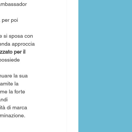
 ambassador 
 per poi 
 si sposa con 
ienda approccia 
izzato per il 
 possiede 
nuare la sua 
amite la 
me la forte 
andi 
ità di marca 
rminazione.