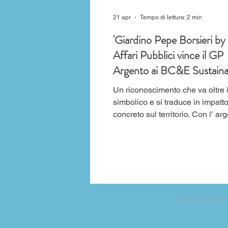
21 apr
Tempo di lettura: 2 min
'Giardino Pepe Borsieri by 
Affari Pubblici vince il GP
Argento ai BC&E Sustainab
Awards 2026. Sostenibilit
Un riconoscimento che va oltre i
impatto urbano al centro d
simbolico e si traduce in impatt
progetto milanese
concreto sul territorio. Con l’ argento ai
BC&E Sustainability Awards 202
Italia celebra un progetto che unisce
sostenibilità, inclusione e rige
urbana, lasciando un segno tang
nella città di Milano. A raccontar
significato del premio sono Mart
Licenza Streami
Social Impact Project Manager di
Pubblici, e Vincenzo Tortora, Direttore
Marketing di Visa Italia, che sot