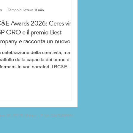
pr
Tempo di lettura: 3 min
&E Awards 2026: Ceres vince
GP ORO e il premio Best
mpany e racconta un nuovo
o di fare brand entertainment
 celebrazione della creatività, ma
n We Are Social (Best Agency)
to della capacità dei brand di
formarsi in veri narratori. I BC&E
6, andati in scena il 17 aprile
Talent Garden Calabiana, hanno
miato le eccellenze italiane del
nded content & entertainment,
fermando la maturità crescente del
ore. Tra i protagonisti della serata,
o 38, 20125 Milano - P.IVA 03670830961
s si è aggiudicata il titolo di Best
ntre We Are Social ha
quistato quello di Best Agency . Un