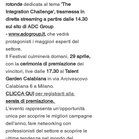
rotonde 
dedicata al tema
 'The 
Integration Challenge', trasmessa in 
diretta streaming a partire dalle 14.30 
sul sito di ADC Group 
- 
www.adcgroup.it
, 
che vedrà 
protagonisti i maggiori esperti del 
settore. 
Il Festival culminerà domani, 
29 aprile, 
con la 
cerimonia di premiazione 
dei 
vincitori, live dalle 
17.30
 al
 Talent 
Garden Calabiana
 in via Arcivescovo 
Calabiana 6 a Milano. 
CLICCA QUI
per registrarti alla 
serata
di premiazione. 
L'evento rappresenta un'opportunità 
unica per scoprire le migliori campagne 
dell'anno, fare networking con 
professionisti del settore e scoprire le 
ultime tendenze nel mondo del 