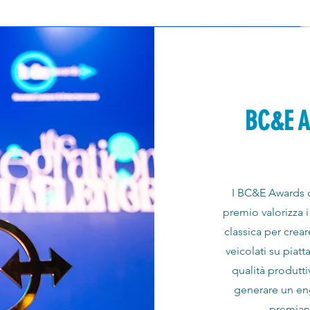
BC&E Aw
I BC&E Awards ce
premio valorizza i
classica per crear
veicolati su piatta
qualità produtt
generare un en
premiand