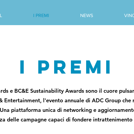
L
I PREMI
NEWS
VIN
I premi
ds e BC&E Sustainability Awards sono il cuore pulsant
 Entertainment, l'evento annuale di ADC Group che riu
. Una piattaforma unica di networking e aggiornament
nza delle campagne capaci di fondere intrattenimento 