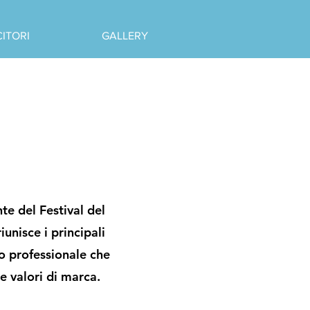
CITORI
GALLERY
e del Festival del
nisce i principali
o professionale che
e valori di marca.