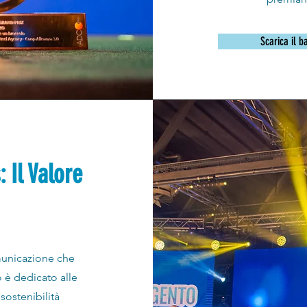
Scarica il b
 Il Valore
municazione che
o è dedicato alle
ostenibilità