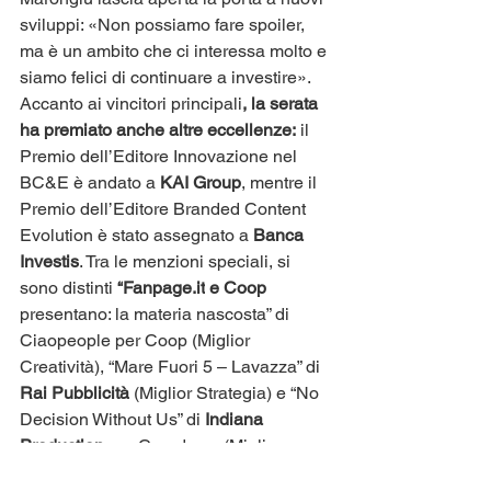
sviluppi: «Non possiamo fare spoiler, 
ma è un ambito che ci interessa molto e 
siamo felici di continuare a investire».
Accanto ai vincitori principali
, la serata 
ha premiato anche altre eccellenze:
 il 
Premio dell’Editore Innovazione nel 
BC&E è andato a 
KAI Group
, mentre il 
Premio dell’Editore Branded Content 
Evolution è stato assegnato a
 Banca 
Investis
. Tra le menzioni speciali, si 
sono distinti 
“
Fanpage.it
 e Coop
presentano: la materia nascosta” di 
Ciaopeople per Coop (Miglior 
Creatività), “Mare Fuori 5 – Lavazza” di
Rai Pubblicità
 (Miglior Strategia) e “No 
Decision Without Us” di
 Indiana 
Production
 per Coordown (Miglior 
Crafting).