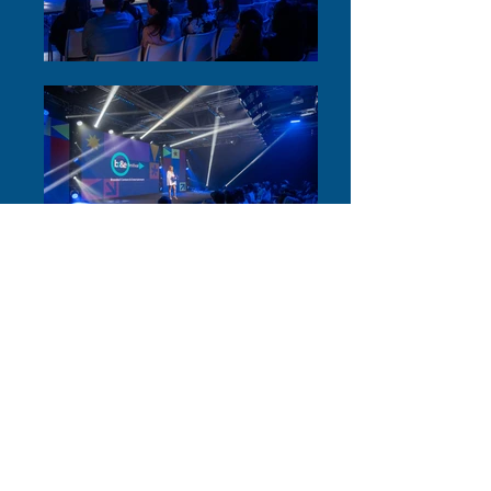
Branded
Content
&
Entertainment
FESTIVAL
Ottava edizione per il
Festival del
Branded Content & Entertainment
di
ADC Group
, in partnership con
OBE
,