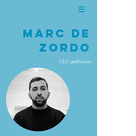
MARC DE
ZORDO
CEO getfluence