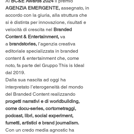
Ai
 BC&E Awards 2024 
il premio 
AGENZIA EMERGENTE,
 assegnato, in 
accordo con la giuria, alla struttura che 
si è distinta per innovazione, risultati e 
velocità di crescita nel 
Branded 
Content & Entertainment,
 va 
a 
brandstories,
 l’agenzia creativa 
editoriale specializzata in branded 
content & entertainment che, come 
noto, fa parte del Gruppo This is Ideal 
dal 2019.
Dalla sua nascita ad oggi ha 
interpretato l’eterogeneità del mondo 
del Branded Content realizzando 
progetti narrativi e di worldbuilding, 
come docu-series, cortometraggi, 
podcast, libri, social experiment, 
fumetti, artistici e brand journalism.
Con un credo media agnostic ha 