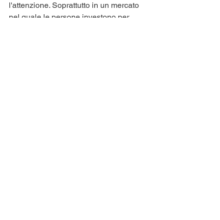
l'attenzione. Soprattutto in un mercato 
nel quale le persone investono per 
poter fruire contenuti senza pubblicità, 
le agenzie hanno il compito di 
realizzare progetti che sappiano 
comunicare le marche e che 
rappresentino una leva di interesse per 
i brand, dando loro un vantaggio 
competitivo. 
Mostra tutti
Post recenti