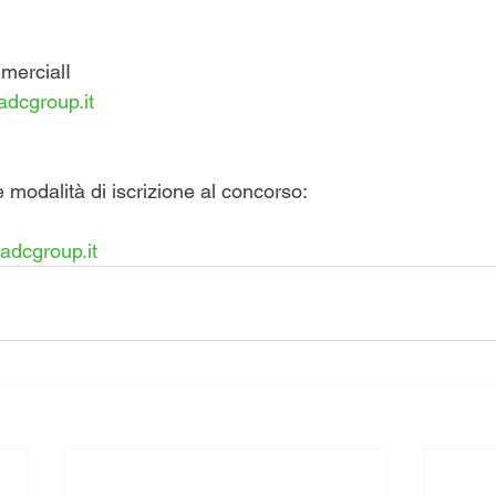
mercialI
dcgroup.it
e modalità di iscrizione al concorso:
adcgroup.it