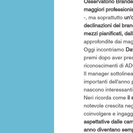
Osservatorio Brande
maggiori professionis
-, ma soprattutto 
un'
declinazioni del bran
mezzi pianificati, dalla
approfondite dai magg
Oggi incontriamo 
Dav
premi dopo aver pres
riconoscimenti di AD
Il manager sottoline
importanti dell'anno 
nascono interessanti
Neri ricorda come
 il
notevole crescita negl
coinvolgere e ingaggi
aspettative dalle ca
anno diventano sempre