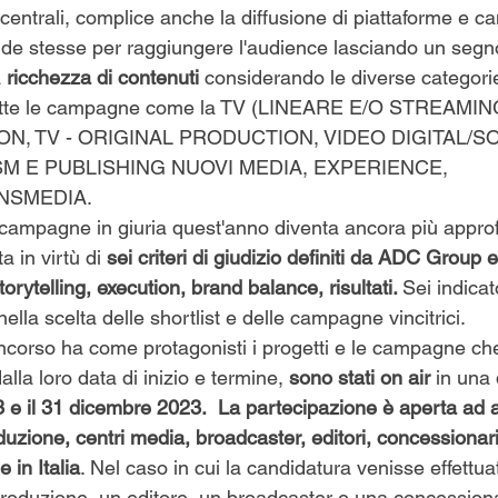
entrali, complice anche la diffusione di piattaforme e cana
ende stesse per raggiungere l'audience lasciando un segn
a
 ricchezza di contenuti
 considerando le diverse categorie
itte le campagne come la TV (LINEAR﻿E E/O STREAMING
, TV - ORIGINAL PRODUCTION, VIDEO DIGITAL/SOC
M E PUBLISHING NUOVI MEDIA, EXPERIENCE, 
NSMEDIA.
 campagne in giuria quest'anno diventa ancora più approf
 in virtù di 
sei criteri di giudizio definiti da ADC Group 
storytelling, execution, brand balance, risultati. 
Sei indicat
ella scelta delle shortlist e delle campagne vincitrici.  
oncorso ha come protagonisti i progetti e le campagne che
la loro data di inizio e termine,
 sono stati on air
 in una
23 e il 31 dicembre 2023.  La partecipazione è aperta ad 
uzione, centri media, broadcaster, editori, concessionari
 in Italia
. Nel caso in cui la candidatura venisse effettu
roduzione, un editore, un broadcaster o una concessionar