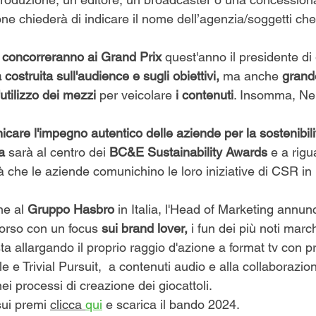
ione chiederà di indicare il nome dell’agenzia/soggetti ch
concorreranno ai Grand Prix
 quest'anno il presidente di 
 costruita sull'audience e sugli obiettivi, 
ma anche
 grand
'utilizzo dei mezzi 
per veicolare 
i contenuti
. Insomma, Ner
care l'impegno autentico delle aziende per la sostenibili
a
 sarà al centro dei 
BC&E Sustainability Awards
 e a rigu
à che le aziende comunichino le loro iniziative di CSR i
ne al
 Gruppo Hasbro 
in Italia, l'Head of Marketing annun
corso con un focus
 sui brand lover,
 i fun dei più noti march
a allargando il proprio raggio d'azione a format tv con pr
e Trivial Pursuit,  a contenuti audio e alla collaborazio
ei processi di creazione dei giocattoli.  
sui premi 
clicca 
qui
 e scarica il bando 2024.