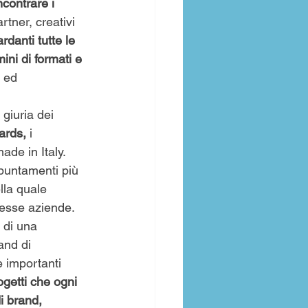
ncontrare i 
tner, creativi 
danti tutte le 
ni di formati e 
 ed 
 
giuria dei 
rds, 
i 
ade in Italy.
puntamenti più 
lla quale 
tesse aziende.
o di una 
and di 
e importanti 
ogetti che ogni 
i brand, 