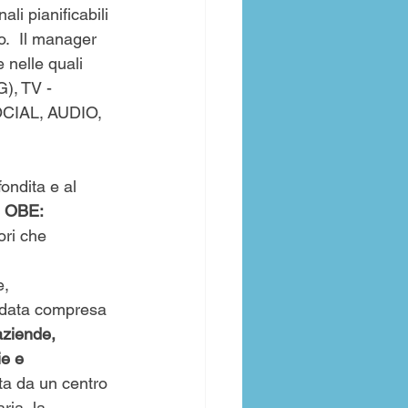
li pianificabili 
o.  Il manager 
 nelle quali 
), TV - 
IAL, A﻿UDIO, 
ondita e al 
e OBE:  
ori che 
, 
 data compresa 
aziende, 
e e 
ata da un centro 
ia, la 