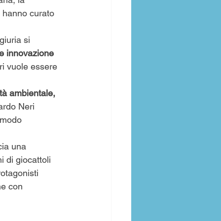
e hanno curato 
giuria si 
e innovazione 
i vuole essere 
tà ambientale, 
ardo Neri 
n modo 
cia una 
i di giocattoli 
otagonisti 
ne con 