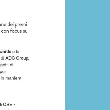
 
one dei premi 
 con focus su 
wards 
e la 
 di 
ADC Group, 
getti di 
per 
 in maniera 
 
di OBE - 