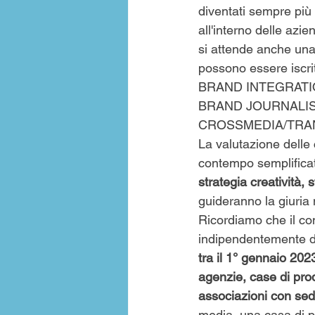
diventati sempre più c
all'interno delle azi
si attende anche un
possono essere iscr
BRAND INTEGRATION
BRAND JOURNALIS
CROSSMEDIA/TRA
La valutazione delle
contempo semplificata
strategia creatività, 
guideranno la giuria n
​Ricordiamo che il c
indipendentemente dal
tra il 1° gennaio 20
agenzie, case di prod
associazioni con sede
media, una casa di p