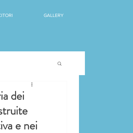
CITORI
GALLERY
ia dei
truite
iva e nei