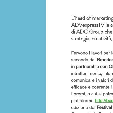
L'head of marketing 
ADVexpressTV le asp
di ADC Group che in
strategia, creatività
Fervono i lavori per 
seconda dei
 Branded
in partnership con O
intrattenimento, info
comunicare i valori
efficace e coerente i 
I premi, a cui si potr
piattaforma 
http://bc
edizione del
 Festiva