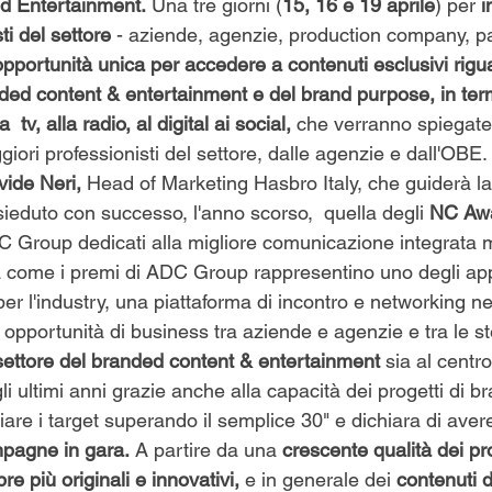
d Entertainment. 
Una tre giorni (
15, 16 e 19 aprile
) per 
i
ti del settore
 - aziende, agenzie, production company, par
opportunità unica per accedere a contenuti esclusivi riguar
ded content & entertainment e del brand purpose, in termi
  tv, alla radio, al digital ai social, 
che verranno spiegate
iori professionisti del settore, dalle agenzie e dall'OBE.
ide Neri, 
Head of Marketing Hasbro Italy, che guiderà la 
ieduto con successo, l'anno scorso,  quella degli 
NC Awa
C Group dedicati alla migliore comunicazione integrata m
a come i premi di ADC Group rappresentino uno degli ap
per l'industry, una piattaforma di incontro e networking ne
 opportunità di business tra aziende e agenzie e tra le s
 settore del branded content & entertainment
 sia al centr
i ultimi anni grazie anche alla capacità dei progetti di br
are i target superando il semplice 30" e dichiara di aver
mpagne in gara.
 A partire da una
 crescente qualità dei pr
 più originali e innovativi,
 e in generale dei
 contenuti d