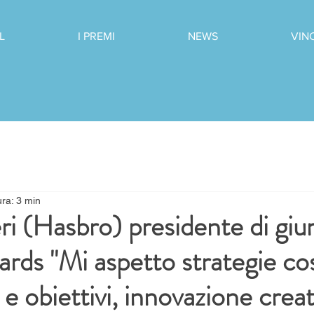
L
I PREMI
NEWS
VIN
ura: 3 min
i (Hasbro) presidente di giur
s "Mi aspetto strategie cos
 e obiettivi, innovazione creat