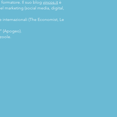
 formatore. Il suo blog
vincos.it
è
el marketing (social media, digital,
e internazionali (The Economist, Le
” (Apogeo).
zzoole.