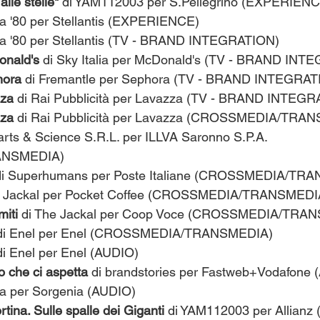
lle stelle" 
di YAM112003 per S.Pellegrino (EXPERIENC
lia '80 per Stellantis (EXPERIENCE)
alia '80 per Stellantis (TV - BRAND INTEGRATION)
onald's 
di Sky Italia per McDonald's (TV - BRAND INT
hora 
di Fremantle per Sephora (TV - BRAND INTEGRAT
zza
 di Rai Pubblicità per Lavazza (TV - BRAND INTEG
za 
di Rai Pubblicità per Lavazza (CROSSMEDIA/TRA
arts & Science S.R.L. per ILLVA Saronno S.P.A. 
ANSMEDIA)
di Superhumans per Poste Italiane (CROSSMEDIA/TR
he Jackal per Pocket Coffee (CROSSMEDIA/TRANSMEDI
iti 
di The Jackal per Coop Voce (CROSSMEDIA/TRA
di Enel per Enel (CROSSMEDIA/TRANSMEDIA)
di Enel per Enel (AUDIO)
o che ci aspetta 
di brandstories per Fastweb+Vodafone 
ia per Sorgenia (AUDIO)
ina. Sulle spalle dei Giganti
 di YAM112003 per Allianz (