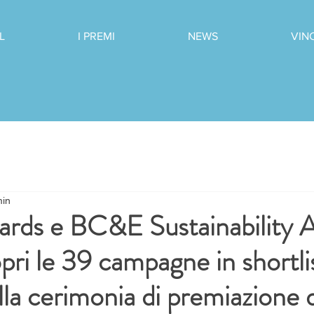
L
I PREMI
NEWS
VIN
min
ds e BC&E Sustainability 
ri le 39 campagne in shortli
alla cerimonia di premiazione 