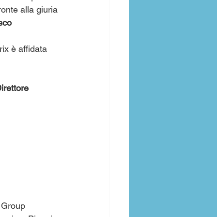
onte alla giuria 
sco 
x è affidata 
 
irettore 
 Group