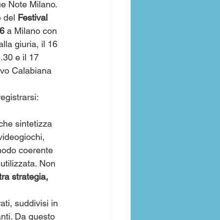
ue Note Milano.
 del 
Festival 
6 
a Milano con 
alla giuria, il 16 
30 e il 17 
ovo Calabiana 
egistrarsi: 
 che sintetizza 
videogiochi, 
 modo coerente 
 utilizzata. Non 
ra strategia, 
ti, suddivisi in 
anti. Da questo 