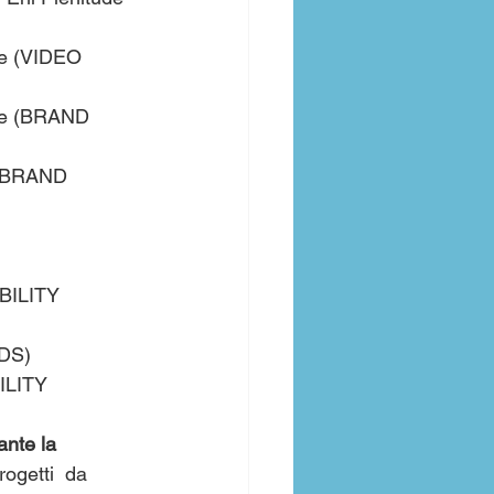
de (VIDEO 
de (BRAND 
 (BRAND 
 
BILITY 
DS)
ILITY 
ante la 
ogetti  da 