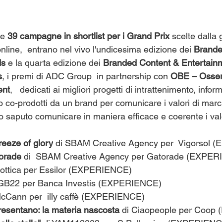
e 
39 campagne in shortlist per i Grand Prix
 scelte dalla 
online,  entrano nel vivo l'undicesima edizione dei 
Brande
ds
 e la quarta edizione dei 
Branded Content & Entertain
s
, i premi di ADC Group  in partnership con 
OBE – Osser
ent
,   dedicati ai migliori progetti di intrattenimento, info
 co-prodotti da un brand per comunicare i valori di marca
aputo comunicare in maniera efficace e coerente i valo
reeze of glory
 di SBAM Creative Agency per  Vigorsol
orade
 di  SBAM Creative Agency per Gatorade (EXPE
uxottica per Essilor (EXPERIENCE)
 GB22 per Banca Investis (EXPERIENCE)
McCann per  illy caffè (EXPERIENCE)
esentano: la materia nascosta 
di Ciaopeople per Coo