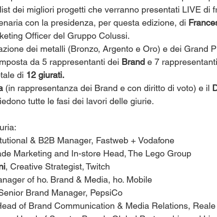
st dei migliori progetti che verranno presentati LIVE di fr
lenaria con la presidenza, per questa edizione, di 
France
keting Officer del Gruppo Colussi.
zione dei metalli (Bronzo, Argento e Oro) e dei Grand Pri
omposta da 5 rappresentanti dei 
Brand
 e 7 rappresentanti
tale di 
12 giurati.
a
 (in rappresentanza dei Brand e con diritto di voto) e il 
D
iedono tutte le fasi dei lavori delle giurie. 
uria:
itutional & B2B Manager, Fastweb + Vodafone
ade Marketing and In-store Head, The Lego Group
ni
, Creative Strategist, Twitch
nager of ho. Brand & Media, ho. Mobile
Senior Brand Manager, PepsiCo 
ead of Brand Communication & Media Relations, Reale