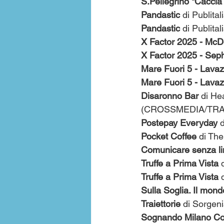
S.Pellegrino "Caccia a
Pandastic 
di Publita
Pandastic 
di Publit
X Factor 2025 - McD
X Factor 2025 - Sep
Mare Fuori 5 - Lava
Mare Fuori 5 - Lavaz
Disaronno Bar 
di He
(CROSSMEDIA/TR
Postepay Everyday
 
Pocket Coffee
 di T
Comunicare senza lim
Truffe a Prima Vista 
Truffe a Prima Vista
 
Sulla Soglia. Il mond
Traiettorie
 di Sorgen
Sognando Milano Cort