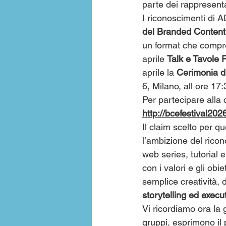
parte dei rappresent
I riconoscimenti di A
del Branded Content
un format che compre
aprile 
Talk e Tavole R
aprile la
 Cerimonia d
6, Milano, all ore 17:
Per partecipare alla c
http://bcefestival2026
Il claim scelto per 
l’ambizione del rico
web series, tutorial 
con i valori e gli obi
semplice creatività,
storytelling ed execut
Vi ricordiamo ora la 
gruppi, esprimono il 