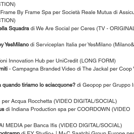
TION)
i Frame By Frame Spa per Società Reale Mutua di Assicur
TION)
della Squadra
 di We Are Social per Ceres (TV - ORIGINA
y YesMilano
 di Serviceplan Italia per YesMilano (Milano
ffoni Innovation Hub per UniCredit (LONG FORM)
miti
 - Campagna Branded Video di The Jackal per Coop
a quando tiriamo lo sciacquone?
 di Geopop per Gruppo 
 per Acqua Rocchetta (VIDEO DIGITAL/SOCIAL)
us
 di Indiana Production spa per COORDOWN (VIDEO 
KAI MEDIA per Banca Ifis (VIDEO DIGITAL/SOCIAL)
ootcamp 
di EY Studio+ | M+C Saatchi Group Europe per 