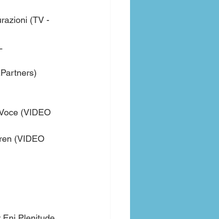
azioni (TV - 
L 
&Partners) 
 Voce (VIDEO 
Iren (VIDEO 
Eni Plenitude 