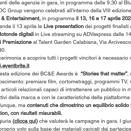
anti delle agenzie in gara, in programma dalle 9.30 al Bl
DC Group vengono celebrati all'interno della VIII edizione
 & Entertainment, 
in programma
 il 13, 16 e 17 aprile 202
nde il 13 aprile le
 Live presentation 
dei progetti finalisti 
otonde digitali
 in Live streaming su ADVexpress dalle 14.
i Premiazione
 al Talent Garden Calabiana, Via Arcivesc
30.
erimonia e scoprire tutti i progetti vincitori è necessario r
.eventbrite.it
questa edizione dei BC&E Awards è  
“Stories that matter”
,
noscimento: premiare film, cortometraggi, programmi TV, 
e articoli relazionali capaci di intrattenere un pubblico in
ettivi della marca e con le caratteristiche della piattaforma
 dunque, ma 
contenuti che dimostrino un equilibrio solido t
ion, con risultati misurabili.
giuria
 (
clicca qui
)
 che valuterà le campagne in gara. I giura
proprio voto sulla base dei materiali caricati dai partecip