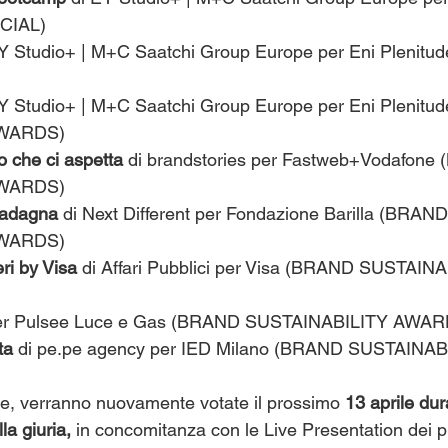
CIAL)
EY Studio+ | M+C Saatchi Group Europe per Eni Plenitu
EY Studio+ | M+C Saatchi Group Europe per Eni Plenitu
AWARDS)
o che ci aspetta 
di brandstories per Fastweb+Vodafone
AWARDS)
uadagna 
di Next Different per Fondazione Barilla (BRAND
AWARDS)
ri by Visa 
di Affari Pubblici per Visa (BRAND SUSTAINA
per Pulsee Luce e Gas (BRAND SUSTAINABILITY AWAR
ta 
di 
pe.pe
 agency per IED Milano (BRAND SUSTAINAB
e, verranno nuovamente votate il prossimo
 13 aprile dur
la giuria,
 in concomitanza con le Live Presentation dei pr