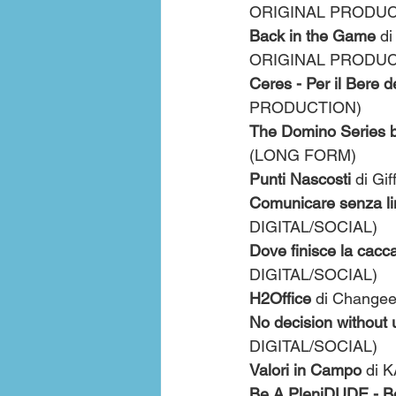
ORIGINAL PRODUC
Back in the Game
 d
ORIGINAL PRODUC
Ceres - Per il Bere 
PRODUCTION)
The Domino Series b
(LONG FORM)
Punti Nascosti 
di Gi
Comunicare senza li
DIGITAL/SOCIAL)
Dove finisce la cacc
DIGITAL/SOCIAL)
H2Office 
di Changee
No decision without 
DIGITAL/SOCIAL)
Valori in Campo 
di 
Be A PleniDUDE - B