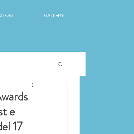
CITORI
GALLERY
Awards
st e
del 17