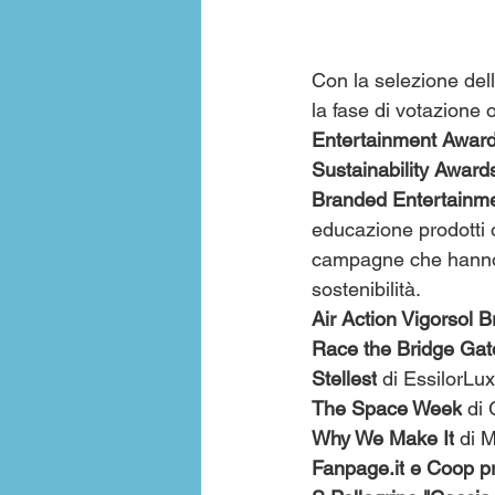
Con la selezione dell
la fase di votazione 
Entertainment Awar
Sustainability Award
Branded Entertainm
educazione prodotti o
campagne che hanno s
sostenibilità.
Air Action Vigorsol B
Race the Bridge Gat
Stellest
 di EssilorL
The Space Week
 di
Why We Make It
 di 
Fanpage.it
 e Coop pr