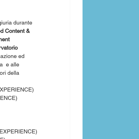
giuria durante 
d Content & 
ment 
vatorio 
rmazione ed 
  e alle 
ri della 
 (EXPERIENCE)
RIENCE)
p (EXPERIENCE)