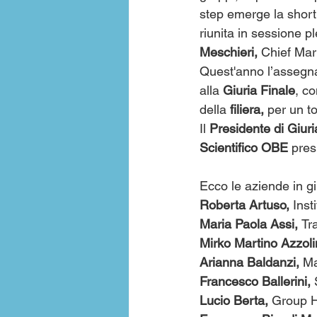
step emerge la shortli
riunita in sessione p
Meschieri,
 Chief Mar
Quest'anno l’assegna
alla 
Giuria Finale
, c
della 
filiera,
 per un to
Il 
Presidente di Giuri
Scientifico OBE
 pres
Ecco le aziende in gi
Roberta Artuso, 
Inst
Maria Paola Assi, 
Tr
Mirko Martino Azzoli
Arianna Baldanzi,
 Ma
Francesco Ballerini, 
Lucio Berta, 
Group H