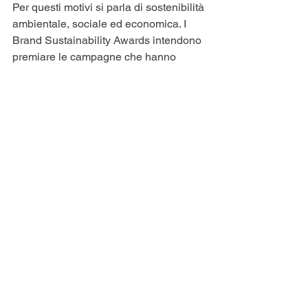
Per questi motivi si parla di sostenibilità 
ambientale, sociale ed economica. I 
Brand Sustainability Awards intendono 
premiare le campagne che hanno 
saputo comunicare in maniera efficace 
e coerente i valori della sostenibilità.
CONTATTI
Per informazioni commercialI
Mail: 
commerciale@adcgroup.it
Tel: 02 49766316
Per informazioni sulle modalità di 
iscrizione al concorso:
Ilaria Scapolo
Mail: 
ilaria.scapolo@adcgroup.it