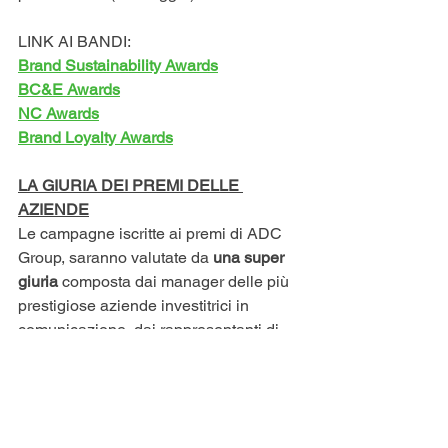
LINK AI BANDI:
Brand Sustainability Awards
BC&E Awards
NC Awards
Brand Loyalty Awards
LA GIURIA DEI PREMI DELLE 
AZIENDE
Le campagne iscritte ai premi di ADC 
Group, saranno valutate da 
una super 
giuria
 composta dai manager delle più 
prestigiose aziende investitrici in 
comunicazione, dai rappresentanti di 
associazioni di settore e membri di 
aziende associate OBE che
 dal 27 
marzo al 3 aprile, 
in modalità online, 
farà una prima valutazione delle 